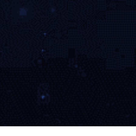
多因子登录、行为识
WAF规则、异常流量识
别、设备绑定
别、服务稳定性保障
安全核心
数据加密
行为审计
字段加密、权限分级、
关键操作日志、行为追
存储隔离
踪、风险溯源支持
新手上路 · 常见问题流程解答
从注册到观看赛事，常见使用疑问一次解答，助你快速上手 爱游