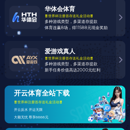
截至目前，爱游戏 已拥有超
100 万+
注册用户，服务网络覆
盖十余国家与地区，日均访问量持续增长，深受广大体育爱
好者喜爱。
我们将继续秉持“
技术创新、用户至上、安全高效
”的理念，
持续优化产品架构与内容体验，致力于成为全球领先的ayx
平台。