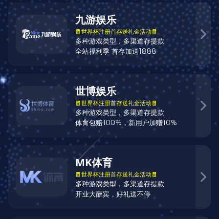
爱游戏公司简介
爱游戏
是一家面向全球市场的综合体育赛事直播与数据服务
平台，专注于为体育迷打造高品质的数字化观赛体验。我们
整合
高清赛事直播、数据分析、多终端同步
等核心功能，为
用户提供一站式的ayx服务。
平台通过多项国际安全认证，系统架构稳定高效，全面适配
APP、PC 和移动网页端。在东南亚、中东、欧洲等区域建立
了本地化技术与客服团队，确保每位用户都能获得便捷、可
靠的服务体验。